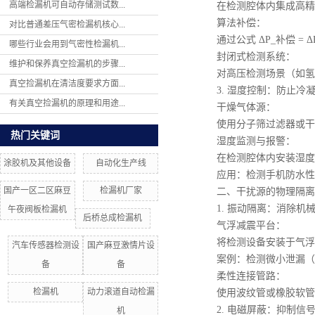
高端检漏机可自动存储测试数...
在检测腔体内集成高精度气
算法补偿：
对比普通差压气密检漏机核心...
通过公式 ΔP_补偿 = ΔP
哪些行业会用到气密性检漏机...
封闭式检测系统：
维护和保养真空捡漏机的步骤...
对高压检测场景（如氢燃
真空捡漏机在清洁度要求方面...
3. 湿度控制：防止冷
有关真空捡漏机的原理和用途...
干燥气体源：
使用分子筛过滤器或干燥
热门关键词
湿度监测与报警：
在检测腔体内安装湿度传感
涂胶机及其他设备
自动化生产线
应用：检测手机防水性能
国产一区二区麻豆
检漏机厂家
二、干扰源的物理隔离
1. 振动隔离：消除机
午夜阀板检漏机
后桥总成检漏机
气浮减震平台：
将检测设备安装于气浮式减
汽车传感器检测设
国产麻豆激情片设
案例：检测微小泄漏（如医疗
备
备
柔性连接管路：
检漏机
动力滚道自动检漏
使用波纹管或橡胶软管连
2. 电磁屏蔽：抑制信
机