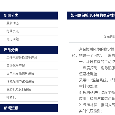
如何确保检测环境的稳定性
新闻分类
最新动态
行业资讯
发布日
常见问题
确保检测环境的稳定性
产品分类
径，构建一个可控、可追溯
工件气密性检漏生产线
一、环境参数的主动控
自动化生产线
1. 温度控制：消除热
国产麻豆激情片设备
恒温检测舱：
采用PID温控系统，将检测
性能检测与试验设备
材料预处理：
涂胶机及其他设备
对被测品进行温度平衡处
拧紧机
应用：检测汽车燃油管时
2. 气压补偿：抵消大
新闻资讯
实时气压监测：