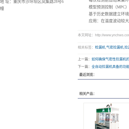
每次检测前自动采集环境
地 址：
重庆市沙坪坝区凤集路28号6
模型预测控制（MPC）
幢
基于历史数据建立环境-
应用：在温度波动较大的车
本文网址：http://www.ynchws.com
相关标签：
检漏机
,
气密捡漏机
,
捡
上一篇：
如何确保气密性捡漏机
下一篇：
全自动捡漏机具备的功
最近浏览：
相关产品：