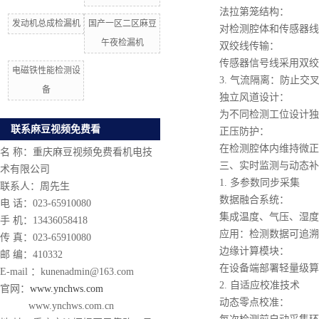
法拉第笼结构：
发动机总成检漏机
国产一区二区麻豆
对检测腔体和传感器线路
午夜检漏机
双绞线传输：
传感器信号线采用双绞线
电磁铁性能检测设
3. 气流隔离：防止交
备
独立风道设计：
为不同检测工位设计独立
联系麻豆视频免费看
正压防护：
在检测腔体内维持微正压
名 称：重庆麻豆视频免费看机电技
三、实时监测与动态补
术有限公司
1. 多参数同步采集
联系人：周先生
数据融合系统：
电 话：023-65910080
集成温度、气压、湿度、
手 机：13436058418
应用：检测数据可追溯至
传 真：023-65910080
边缘计算模块：
邮 编：410332
在设备端部署轻量级算法
E-mail ：kunenadmin@163.com
2. 自适应校准技术
官网：
www.ynchws.com
动态零点校准：
www.ynchws.com.cn